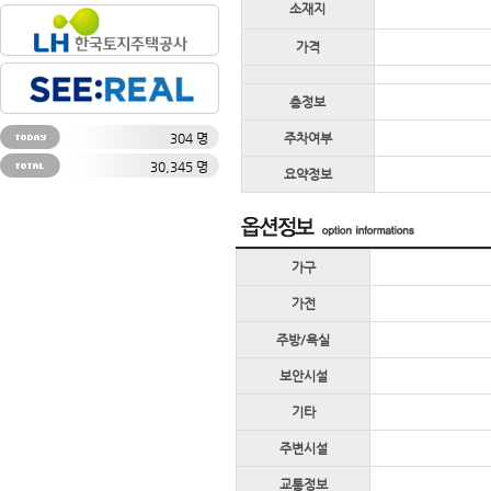
소재지
가격
층정보
304 명
주차여부
30,345 명
요약정보
가구
가전
주방/욕실
보안시설
기타
주변시설
교통정보