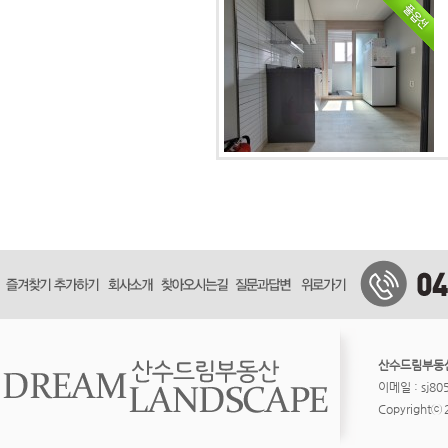
산수드림부동
이메일 : sj8
Copyrightⓒ 