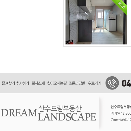
산수드림부동
이메일 : sj8
Copyrightⓒ 