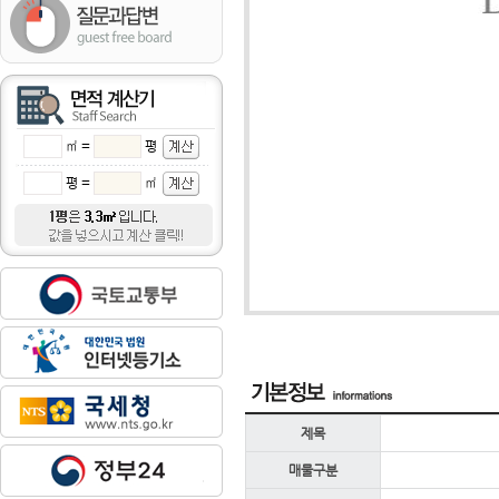
㎡ =
평
평 =
㎡
제목
매물구분