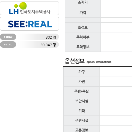
소재지
가격
층정보
302 명
주차여부
30,347 명
요약정보
가구
가전
주방/욕실
보안시설
기타
주변시설
교통정보