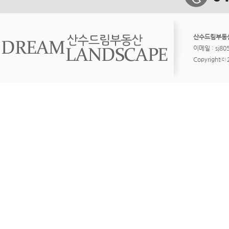
산수드림부동
이메일 : sj8
Copyrightⓒ 