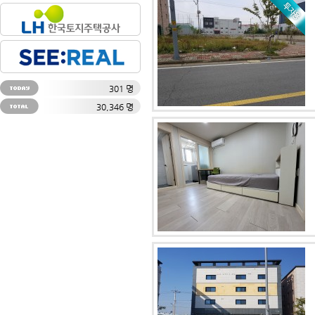
301 명
30,346 명