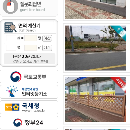
㎡ =
평
평 =
㎡