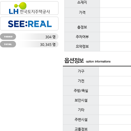
소재지
가격
층정보
304 명
주차여부
30,345 명
요약정보
가구
가전
주방/욕실
보안시설
기타
주변시설
교통정보