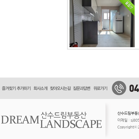
산수드림부동
이메일 : sj8
Copyrightⓒ 