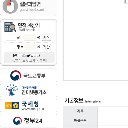
㎡ =
평
평 =
㎡
제목
매물구분