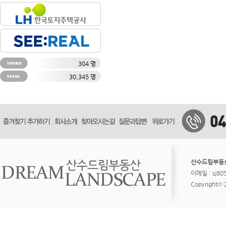
304 명
30,345 명
산수드림부동
이메일 : sj8
Copyrightⓒ 