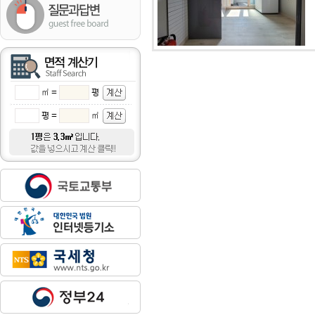
㎡ =
평
평 =
㎡