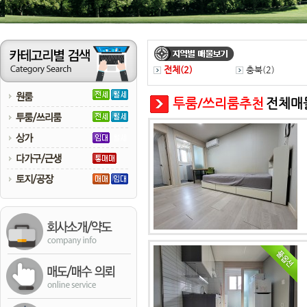
전체(
2
)
충북(
2
)
투룸/쓰리룸추천
전체매